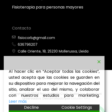
Fisioterapia para personas mayores
Contacto
fisiocorb@gmail.com
636796207
Calle Oriente, 18, 25230 Mollerussa, Lleida
Al hacer clic en “Aceptar todas las cookies”,
usted acepta que las cookies se guarden en
su dispositivo para mejorar la navegación del
Aviso legal
Política de privacidad
Política de cookies
sitio, analizar el uso del mismo, y colaborar
Copyright © 2024 Fisio Vall del Corb, todos los derechos
con nuestros estudios para marketing.
reservados. Desarrollado por
Estudio Alfa
Leer más
Decline
Cookie Settings