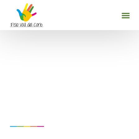
Fisioterapia a
domicilio en
Agramunt