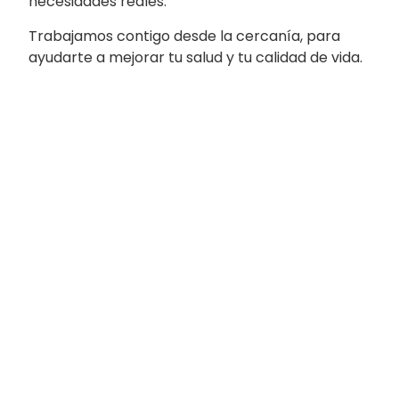
necesidades reales.
Trabajamos contigo desde la cercanía, para
ayudarte a mejorar tu salud y tu calidad de vida.
Nos desplazamos
hasta tu hogar para
ofrecerte
tratamientos
personalizados
Con un enfoque cercano y profesional,