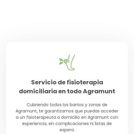
adaptamos cada sesión a tu situación
específica. Nuestro objetivo es ayudarte a
mejorar con un tratamiento efectivo y seguro,
sin que tengas que desplazarte.
Servicio de fisioterapia
domiciliaria en todo Agramunt
Cubriendo todos los barrios y zonas de
Agramunt, te garantizamos que puedas acceder
a un fisioterapeuta a domicilio en Agramunt con
experiencia, sin complicaciones ni listas de
espera.