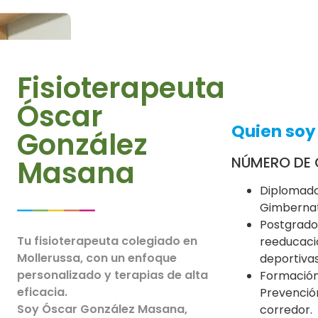
Fisioterapeuta
Óscar
Quien soy
González
NÚMERO DE 
Masana
Diplomado 
Gimbernat
Postgrado
Tu fisioterapeuta colegiado en
reeducaci
Mollerussa, con un enfoque
deportiva
personalizado y terapias de alta
Formación
eficacia.
Prevención
Soy Óscar González Masana,
corredor.