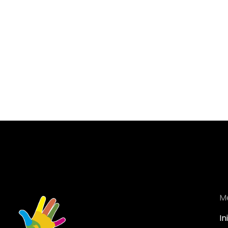
Estoy aquí para
ayudarte
Cuidado cercano y profesional para tu bienestar.
y reserva tu sesión hoy.
M
In