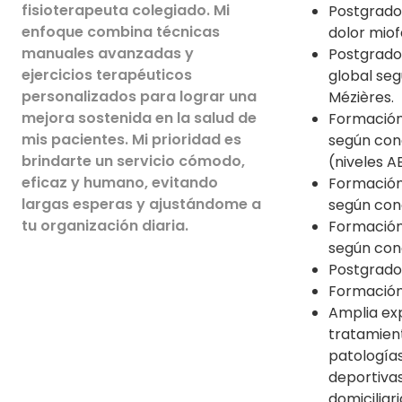
fisioterapeuta colegiado. Mi
Postgrado
enfoque combina técnicas
dolor miof
manuales avanzadas y
Postgrado
ejercicios terapéuticos
global se
personalizados para lograr una
Mézières.
mejora sostenida en la salud de
Formación
mis pacientes. Mi prioridad es
según con
brindarte un servicio cómodo,
(niveles A
eficaz y humano, evitando
Formación
largas esperas y ajustándome a
según con
tu organización diaria.
Formación
según con
Postgrado 
Formación 
Amplia exp
tratamien
patología
deportivas
domiciliari