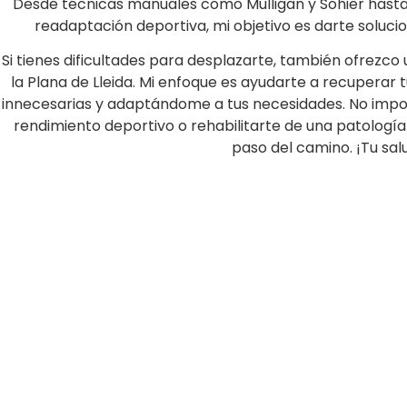
Desde técnicas manuales como Mulligan y Sohier hast
readaptación deportiva, mi objetivo es darte solucio
Si tienes dificultades para desplazarte, también ofrezco u
la Plana de Lleida. Mi enfoque es ayudarte a recuperar 
innecesarias y adaptándome a tus necesidades. No import
rendimiento deportivo o rehabilitarte de una patolog
paso del camino. ¡Tu salu
¿Dolor o molestia