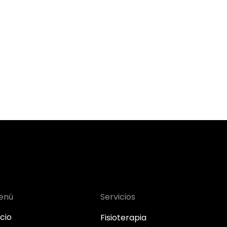
 Contacta
enú
Servicios
icio
Fisioterapia