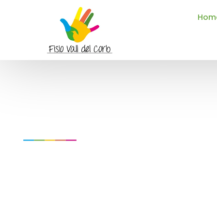
Hom
Quién soy
Fisioterapeuta en Mollerussa
Reservar cita