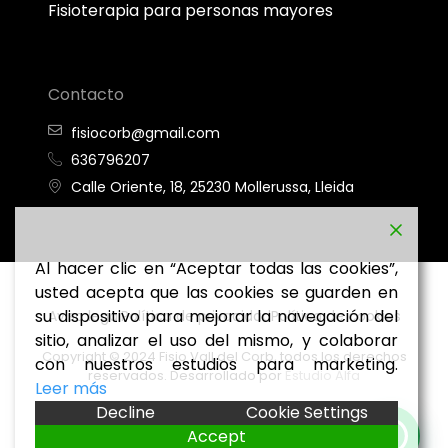
Fisioterapia para personas mayores
Contacto
fisiocorb@gmail.com
636796207
Calle Oriente, 18, 25230 Mollerussa, Lleida
Al hacer clic en “Aceptar todas las cookies”,
usted acepta que las cookies se guarden en
su dispositivo para mejorar la navegación del
Aviso legal
Política de privacidad
Política de cookies
sitio, analizar el uso del mismo, y colaborar
Copyright © 2024 Fisio Vall del Corb, todos los derechos
con nuestros estudios para marketing.
reservados. Desarrollado por
Estudio Alfa
Leer más
Decline
Cookie Settings
Accept