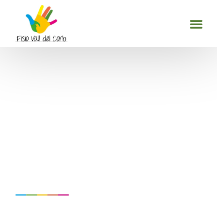
Com la fisioteràpia pot
ajudar-te a recuperar-te
d’una cirurgia ortopèdica?