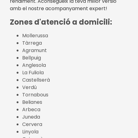
rendiment. Aconsegueix la teva millor versió
amb el nostre acompanyament expert!
Zones d'atenció a domicili:
Mollerussa
Tàrrega
Agramunt
Bellpuig
Anglesola
La Fuliola
Castellserà
Verdú
Tornabous
Belianes
Arbeca
Juneda
Cervera
Linyola