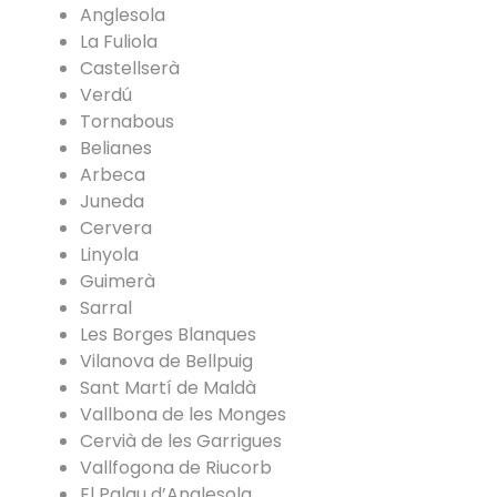
Anglesola
La Fuliola
Castellserà
Verdú
Tornabous
Belianes
Arbeca
Juneda
Cervera
Linyola
Guimerà
Sarral
Les Borges Blanques
Vilanova de Bellpuig
Sant Martí de Maldà
Vallbona de les Monges
Cervià de les Garrigues
Vallfogona de Riucorb
El Palau d’Anglesola